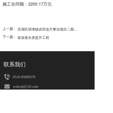
施工合同额：2200.17万元
上一篇 :
滨湖区胡埭镇农田连片整治项目二期工程项目
下一篇 :
老庙港水质提升工程
联系我们
0510-85899278
wxhcsl@126.com
无锡滨湖区太湖西大道2168号A座18楼