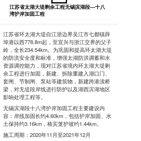
江苏省太湖大堤剩余工程无锡滨湖段—十八
湾护岸加固工程
江苏省环太湖大堤自江浙边界吴江市七都镇薛
埠港以西778.8m起，至宜兴与浙江交界的父子
岭，全长234.54km。为巩固和提高环太湖大堤
的防洪安全度和标准，增强太湖防洪调蓄和水
资源调控能力，现对江苏省境内环太湖大堤剩
余工程进行加固，新建、拆除重建入湖口门、
套闸、节制闸、泵站等建筑物，新建跨港渎桥
梁，对无堤段岸线进行防护以及湖西滨湖地区
影响处理工程等。
无锡滨湖段十八湾护岸加固工程主要建设内
容：岸线加固长约4.60km，包括护岸加固、水
土保持约3.16km，格宾笼护坡约1.44km。
施工周期：2020年11月至2021年12月